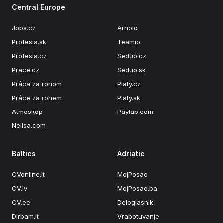
Central Europe
Jobs.cz
Arnold
Profesia.sk
Teamio
Profesia.cz
Seduo.cz
Prace.cz
Seduo.sk
Práca za rohom
Platy.cz
Práce za rohem
Platy.sk
Atmoskop
Paylab.com
Nelisa.com
Baltics
Adriatic
CVonline.lt
MojPosao
CV.lv
MojPosao.ba
CV.ee
Deloglasnik
Dirbam.It
Vrabotuvanje