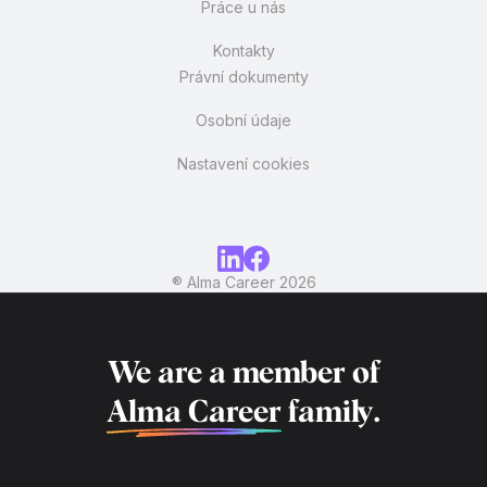
Práce u nás
Kontakty
Právní dokumenty
Osobní údaje
Nastavení cookies
® Alma Career
2026
We are a member of
Alma Career
family.