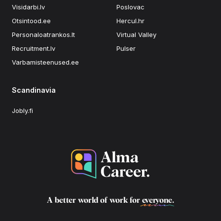
Visidarbi.lv
Poslovac
Otsintood.ee
Hercul.hr
Personaloatrankos.lt
Virtual Valley
Recruitment.lv
Pulser
Varbamisteenused.ee
Scandinavia
Jobly.fi
A better world of work for
everyone
.