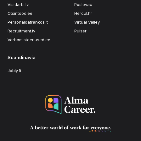
Visidarbi.lv
Poslovac
Otsintood.ee
Hercul.hr
Personaloatrankos.lt
Virtual Valley
Recruitment.lv
Pulser
Varbamisteenused.ee
Scandinavia
Jobly.fi
A better world of work for
everyone
.