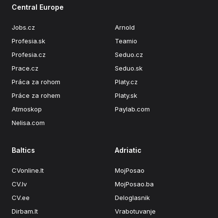
Central Europe
Jobs.cz
Arnold
Profesia.sk
Teamio
Profesia.cz
Seduo.cz
Prace.cz
Seduo.sk
Práca za rohom
Platy.cz
Práce za rohem
Platy.sk
Atmoskop
Paylab.com
Nelisa.com
Baltics
Adriatic
CVonline.lt
MojPosao
CV.lv
MojPosao.ba
CV.ee
Deloglasnik
Dirbam.It
Vrabotuvanje