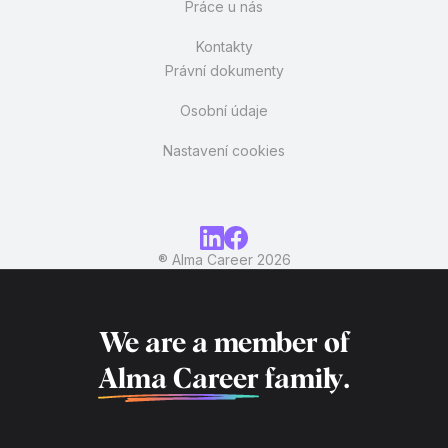
Práce u nás
Kontakty
Právní dokumenty
Osobní údaje
Nastavení cookies
® Alma Career
2026
We are a member of
Alma Career
family.