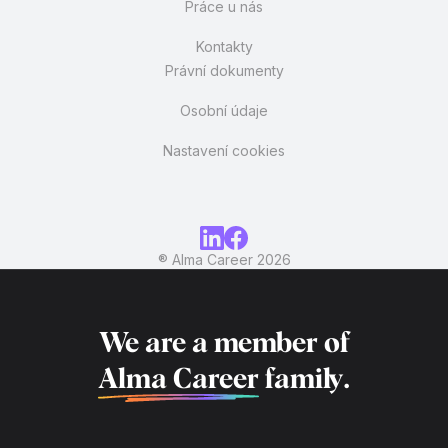
Práce u nás
Kontakty
Právní dokumenty
Osobní údaje
Nastavení cookies
® Alma Career
2026
We are a member of
Alma Career
family.