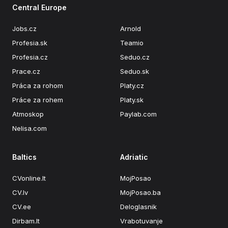
Central Europe
Jobs.cz
Arnold
Profesia.sk
Teamio
Profesia.cz
Seduo.cz
Prace.cz
Seduo.sk
Práca za rohom
Platy.cz
Práce za rohem
Platy.sk
Atmoskop
Paylab.com
Nelisa.com
Baltics
Adriatic
CVonline.lt
MojPosao
CV.lv
MojPosao.ba
CV.ee
Deloglasnik
Dirbam.It
Vrabotuvanje