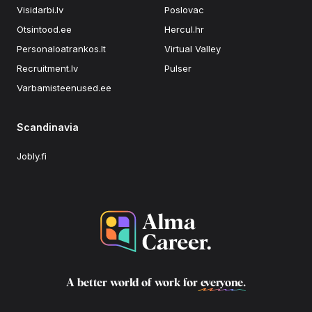
Visidarbi.lv
Poslovac
Otsintood.ee
Hercul.hr
Personaloatrankos.lt
Virtual Valley
Recruitment.lv
Pulser
Varbamisteenused.ee
Scandinavia
Jobly.fi
A better world of work for
everyone
.