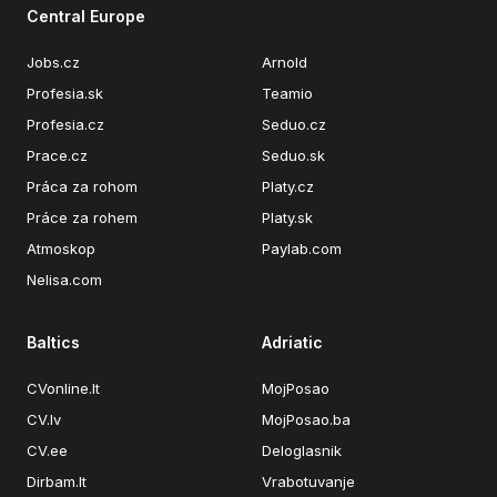
Central Europe
Jobs.cz
Arnold
Profesia.sk
Teamio
Profesia.cz
Seduo.cz
Prace.cz
Seduo.sk
Práca za rohom
Platy.cz
Práce za rohem
Platy.sk
Atmoskop
Paylab.com
Nelisa.com
Baltics
Adriatic
CVonline.lt
MojPosao
CV.lv
MojPosao.ba
CV.ee
Deloglasnik
Dirbam.It
Vrabotuvanje