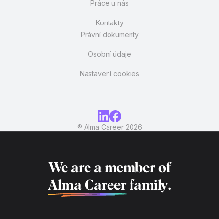
Práce u nás
Kontakty
Právní dokumenty
Osobní údaje
Nastavení cookies
® Alma Career
2026
We are a member of
Alma Career
family.