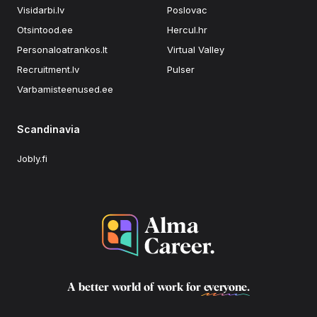
Visidarbi.lv
Poslovac
Otsintood.ee
Hercul.hr
Personaloatrankos.lt
Virtual Valley
Recruitment.lv
Pulser
Varbamisteenused.ee
Scandinavia
Jobly.fi
A better world of work for
everyone
.