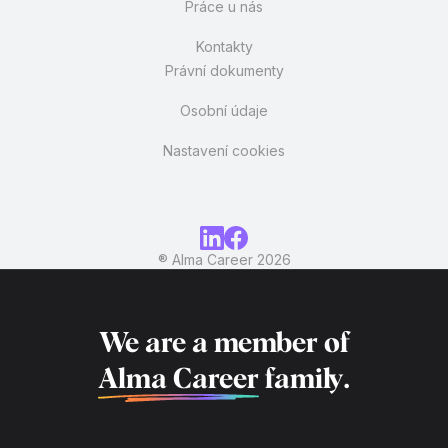
Práce u nás
Kontakty
Právní dokumenty
Osobní údaje
Nastavení cookies
® Alma Career
2026
We are a member of
Alma Career
family.