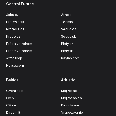
Central Europe
Jobs.cz
Arnold
Profesia.sk
Teamio
Profesia.cz
Seduo.cz
Prace.cz
Seduo.sk
Práca za rohom
Platy.cz
Práce za rohem
Platy.sk
Atmoskop
Paylab.com
Nelisa.com
Baltics
Adriatic
CVonline.lt
MojPosao
CV.lv
MojPosao.ba
CV.ee
Deloglasnik
Dirbam.It
Vrabotuvanje