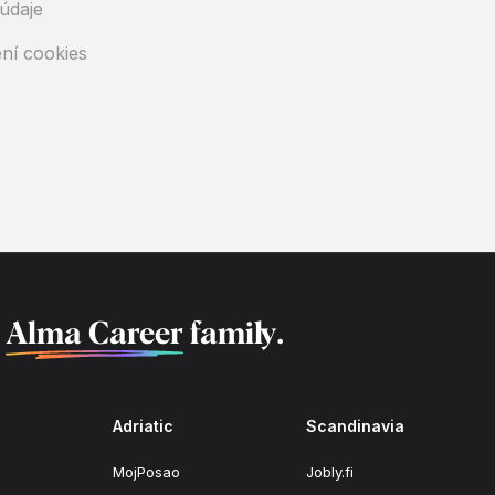
údaje
ní cookies
f
Alma Career
family.
Adriatic
Scandinavia
MojPosao
Jobly.fi