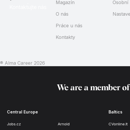
Magazín
Osobní 
Kontaktujte nás
O nás
Nastave
Práce u nás
Kontakty
® Alma Career
2026
We are a member o
Central Europe
Baltics
Jobs.cz
Arnold
CVonline.lt