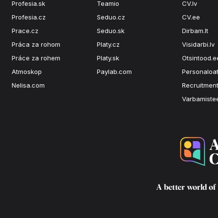
Profesia.sk
Teamio
CV.lv
Profesia.cz
Seduo.cz
CV.ee
Prace.cz
Seduo.sk
Dirbam.It
Práca za rohom
Platy.cz
Visidarbi.lv
Práce za rohem
Platy.sk
Otsintood.e
Atmoskop
Paylab.com
Personaloat
Nelisa.com
Recruitment
Varbamiste
A better world of