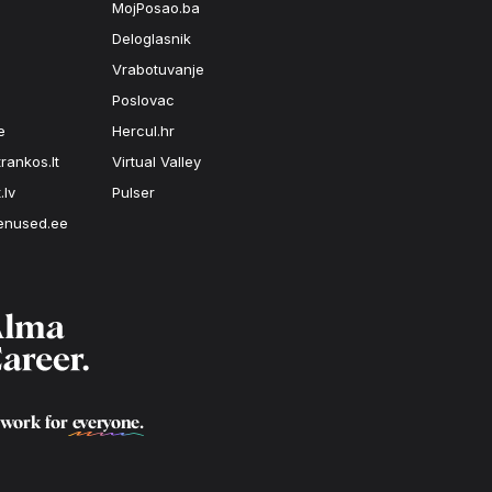
MojPosao.ba
Deloglasnik
Vrabotuvanje
Poslovac
e
Hercul.hr
rankos.lt
Virtual Valley
.lv
Pulser
enused.ee
 work for
everyone
.