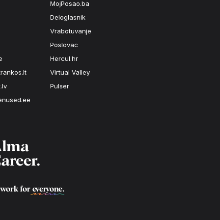
MojPosao.ba
Deloglasnik
Vrabotuvanje
Poslovac
e
Hercul.hr
rankos.lt
Virtual Valley
.lv
Pulser
enused.ee
 work for
everyone
.