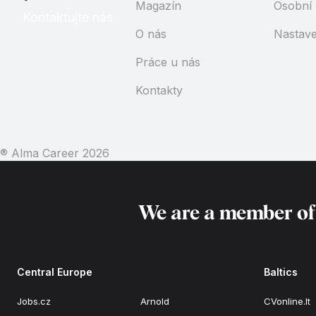
Magazín
Osobní 
Kontaktujte nás
O nás
Nastave
Práce u nás
Kontakty
® Alma Career
2026
We are a member o
Central Europe
Baltics
Jobs.cz
Arnold
CVonline.lt