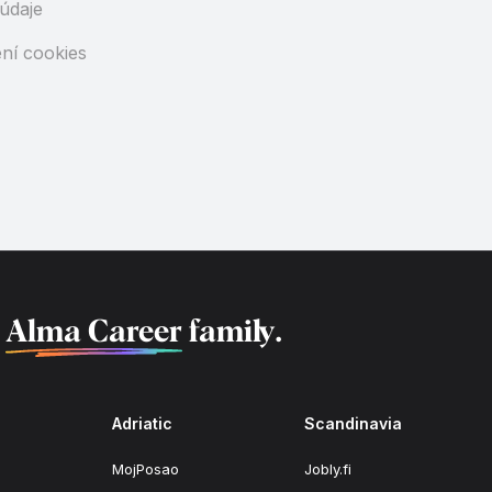
údaje
ní cookies
f
Alma Career
family.
Adriatic
Scandinavia
MojPosao
Jobly.fi