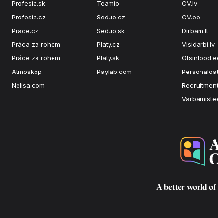
Profesia.sk
Teamio
CV.lv
Profesia.cz
Seduo.cz
CV.ee
Prace.cz
Seduo.sk
Dirbam.It
Práca za rohom
Platy.cz
Visidarbi.lv
Práce za rohem
Platy.sk
Otsintood.e
Atmoskop
Paylab.com
Personaloat
Nelisa.com
Recruitment
Varbamiste
A better world of