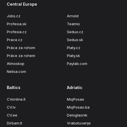
Central Europe
Jobs.cz
Arnold
Profesia.sk
Teamio
Profesia.cz
Seduo.cz
Prace.cz
Seduo.sk
Práca za rohom
Platy.cz
Práce za rohem
Platy.sk
Atmoskop
Paylab.com
Nelisa.com
Baltics
Adriatic
CVonline.lt
MojPosao
CV.lv
MojPosao.ba
CV.ee
Deloglasnik
Dirbam.It
Vrabotuvanje