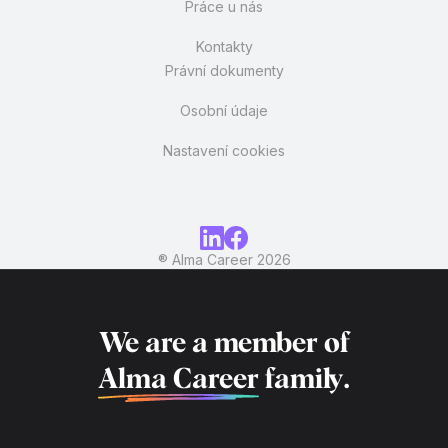
Práce u nás
Kontakty
Právní dokumenty
Osobní údaje
Nastavení cookies
® Alma Career
2026
We are a member of
Alma Career
family.