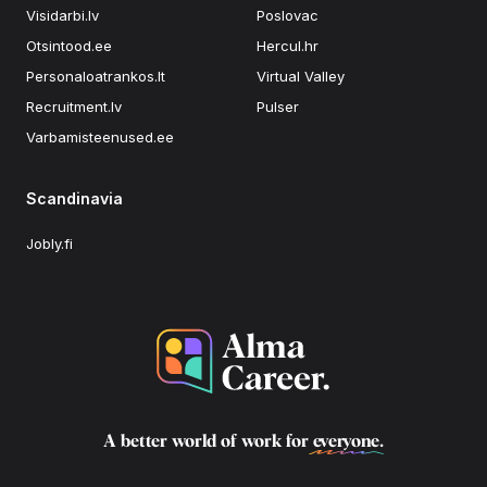
Visidarbi.lv
Poslovac
Otsintood.ee
Hercul.hr
Personaloatrankos.lt
Virtual Valley
Recruitment.lv
Pulser
Varbamisteenused.ee
Scandinavia
Jobly.fi
A better world of work for
everyone
.