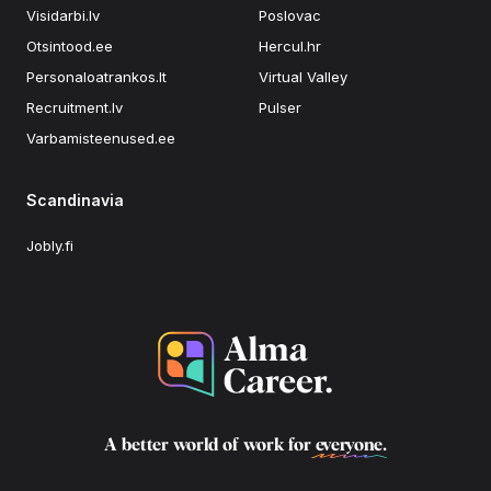
Visidarbi.lv
Poslovac
Otsintood.ee
Hercul.hr
Personaloatrankos.lt
Virtual Valley
Recruitment.lv
Pulser
Varbamisteenused.ee
Scandinavia
Jobly.fi
A better world of work for
everyone
.