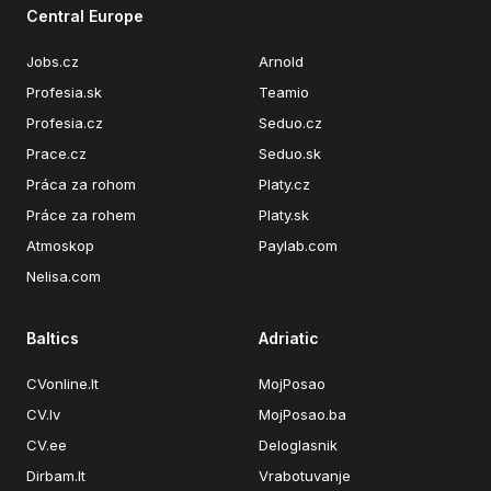
Central Europe
Jobs.cz
Arnold
Profesia.sk
Teamio
Profesia.cz
Seduo.cz
Prace.cz
Seduo.sk
Práca za rohom
Platy.cz
Práce za rohem
Platy.sk
Atmoskop
Paylab.com
Nelisa.com
Baltics
Adriatic
CVonline.lt
MojPosao
CV.lv
MojPosao.ba
CV.ee
Deloglasnik
Dirbam.It
Vrabotuvanje