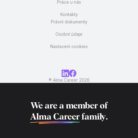
Práce u nás
Kontakty
Právní dokumenty
Osobní údaje
Nastavení cookies
® Alma Career
2026
We are a member of
Alma Career
family.